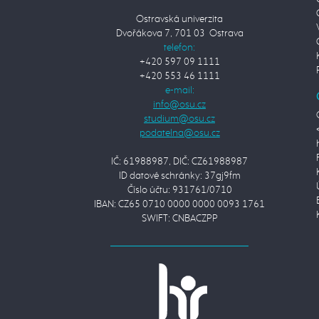
Ostravská univerzita
Dvořákova 7, 701 03 Ostrava
telefon:
+420 597 09 1111
+420 553 46 1111
e-mail:
IČ: 61988987, DIČ: CZ61988987
ID datové schránky: 37gj9fm
Číslo účtu: 931761/0710
IBAN: CZ65 0710 0000 0000 0093 1761
SWIFT: CNBACZPP