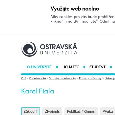
Využijte web naplno
Díky cookies pro vás bude prohlížení
kliknutím na „Přijmout vše“. Odmítn
O UNIVERZITĚ
UCHAZEČ
STUDENT
■
■
■
OU
>
O univerzitě
>
Struktura univerzity
>
Fakulty a ústavy
>
Ústav p
Karel Fiala
Základní
Životopis
Publikační činnost
Výuka