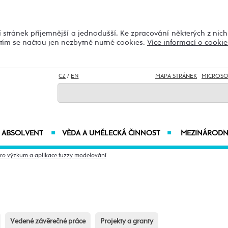
 stránek příjemnější a jednodušší. Ke zpracování některých z nic
utím se načtou jen nezbytně nutné cookies.
Více informací o cookie
CZ
/
EN
MAPA STRÁNEK
MICROSO
ABSOLVENT
VĚDA A UMĚLECKÁ ČINNOST
MEZINÁRODN
■
■
ro výzkum a aplikace fuzzy modelování
Vedené závěrečné práce
Projekty a granty