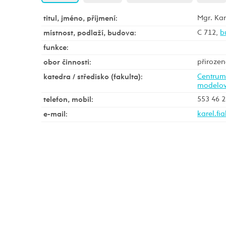
Mgr. Kar
titul, jméno, příjmení
:
C 712,
b
místnost, podlaží, budova
:
funkce
:
přirozen
obor činnosti
:
Centrum 
katedra / středisko (fakulta)
:
modelo
553 46 
telefon, mobil
:
e-mail
: