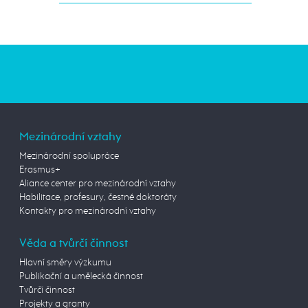
Mezinárodní vztahy
Mezinárodní spolupráce
Erasmus+
Aliance center pro mezinárodní vztahy
Habilitace, profesury, čestné doktoráty
Kontakty pro mezinárodní vztahy
Věda a tvůrčí činnost
Hlavní směry výzkumu
Publikační a umělecká činnost
Tvůrčí činnost
Projekty a granty