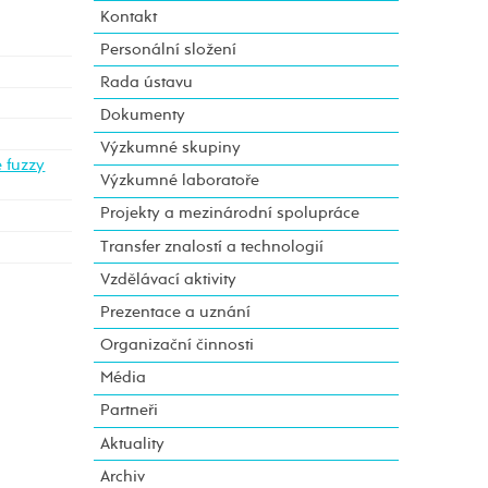
Kontakt
Personální složení
Rada ústavu
Dokumenty
Výzkumné skupiny
 fuzzy
Výzkumné laboratoře
Projekty a mezinárodní spolupráce
Transfer znalostí a technologií
Vzdělávací aktivity
Prezentace a uznání
Organizační činnosti
Média
Partneři
Aktuality
Archiv