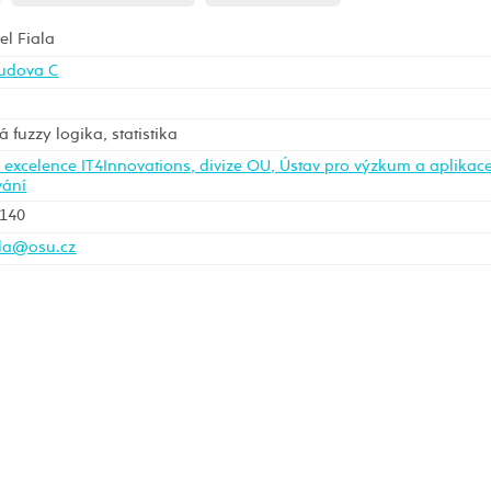
el Fiala
udova C
á fuzzy logika, statistika
excelence IT4Innovations, divize OU, Ústav pro výzkum a aplikace
vání
2140