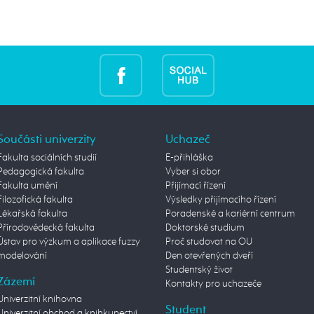
Součásti univerzity
Uchazeč
Fakulta sociálních studií
E-přihláška
Pedagogická fakulta
Vyber si obor
Fakulta umění
Přijímací řízení
Filozofická fakulta
Výsledky přijímacího řízení
Lékařská fakulta
Poradenské a kariérní centrum
Přírodovědecká fakulta
Doktorské studium
Ústav pro výzkum a aplikace fuzzy
Proč studovat na OU
modelování
Den otevřených dveří
Studentský život
Zázemí
Kontakty pro uchazeče
Univerzitní knihovna
Student
Univerzitní obchod a knihkupectví