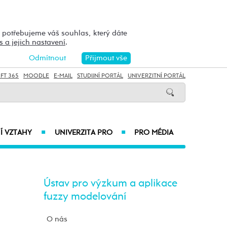
h potřebujeme váš souhlas, který dáte
s a jejich nastavení
.
Odmítnout
Přijmout vše
FT 365
MOODLE
E-MAIL
STUDIJNÍ PORTÁL
UNIVERZITNÍ PORTÁL
Í VZTAHY
UNIVERZITA PRO
PRO MÉDIA
■
■
Ústav pro výzkum a aplikace
fuzzy modelování
O nás