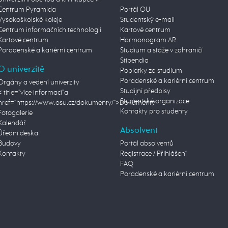
Centrum Pyramida
Portál OU
Vysokoškolské koleje
Studentský e-mail
Centrum informačních technologií
Kartové centrum
Kartové centrum
Harmonogram AR
Poradenské a kariérní centrum
Studium a stáže v zahraničí
Stipendia
O univerzitě
Poplatky za studium
Poradenské a kariérní centrum
Orgány a vedení univerzity
Studijní předpisy
< title="více informací"a
Studentské organizace
href="https://www.osu.cz/dokumenty/">Dokumenty
Kontakty pro studenty
Fotogalerie
Kalendář
Absolvent
Úřední deska
Budovy
Portál absolventů
Kontakty
Registrace / Přihlášení
FAQ
Poradenské a kariérní centrum