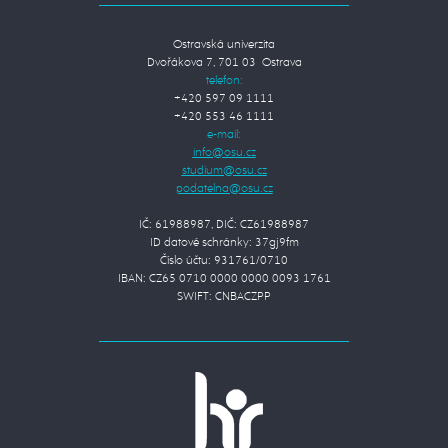
Ostravská univerzita
Dvořákova 7, 701 03 Ostrava
telefon:
+420 597 09 1111
+420 553 46 1111
e-mail:
IČ: 61988987, DIČ: CZ61988987
ID datové schránky: 37gj9fm
Číslo účtu: 931761/0710
IBAN: CZ65 0710 0000 0000 0093 1761
SWIFT: CNBACZPP