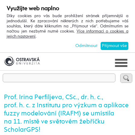
Využijte web naplno
Díky cookies pro vás bude prohlížení stránek příjemnější a
jednodušší. Ke zpracování některých z nich potřebujeme váš
souhlas, který dáte kliknutím na „Přijmout vše“. Odmítnutím se
načtou jen nezbytně nutné cookies.
Více informací o cookies a
jejich nastavení
.
Odmítnout
Přijmout vše
Prof. Irina Perfiljeva, CSc., dr. h. c.,
prof. h. c. z Institutu pro výzkum a aplikace
fuzzy modelování (IRAFM) se umístila
na 11. místě ve světovém žebříčku
ScholarGPS!