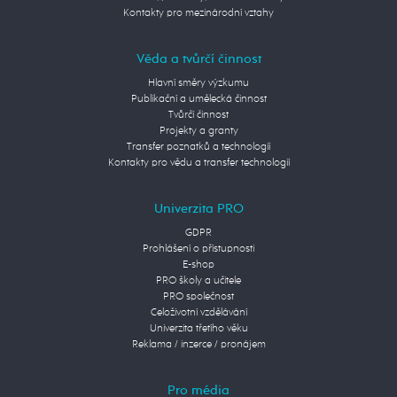
Kontakty pro mezinárodní vztahy
Věda a tvůrčí činnost
Hlavní směry výzkumu
Publikační a umělecká činnost
Tvůrčí činnost
Projekty a granty
Transfer poznatků a technologií
Kontakty pro vědu a transfer technologií
Univerzita PRO
GDPR
Prohlášení o přístupnosti
E-shop
PRO školy a učitele
PRO společnost
Celoživotní vzdělávání
Univerzita třetího věku
Reklama / inzerce / pronájem
Pro média