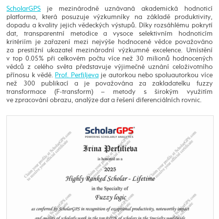
ScholarGPS
je mezinárodně uznávaná akademická hodnoticí
platforma, která posuzuje výzkumníky na základě produktivity,
dopadu a kvality jejich vědeckých výstupů. Díky rozsáhlému pokrytí
dat, transparentní metodice a vysoce selektivním hodnoticím
kritériím je zařazení mezi nejvýše hodnocené vědce považováno
za prestižní ukazatel mezinárodní výzkumné excelence. Umístění
v top 0.05% při celkovém počtu více než 30 milionů hodnocených
vědců z celého světa představuje výjimečné uznání celoživotního
přínosu k vědě.
Prof. Perfiljeva
je autorkou nebo spoluautorkou více
než 300 publikací a je považována za zakladatelku fuzzy
transformace (F-transform) – metody s širokým využitím
ve zpracování obrazu, analýze dat a řešení diferenciálních rovnic.