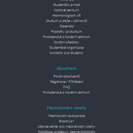
Studentský e-mail
Kartové centrum
Harmonogram AR
Studium a stáže v zahraničí
Stipendia
Poplatky za studium
Poradenské a kariérní centrum
Studijní předpisy
Studentské organizace
Kontakty pro studenty
Absolvent
Portál absolventů
Registrace / Přihlášení
FAQ
Poradenské a kariérní centrum
Mezinárodní vztahy
Mezinárodní spolupráce
Erasmus+
Aliance center pro mezinárodní vztahy
Habilitace, profesury, čestné doktoráty