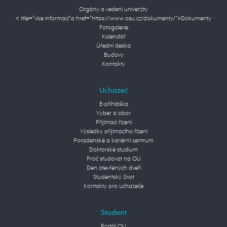
Orgány a vedení univerzity
< title="více informací"a href="https://www.osu.cz/dokumenty/">Dokumenty
Fotogalerie
Kalendář
Úřední deska
Budovy
Kontakty
Uchazeč
E-přihláška
Vyber si obor
Přijímací řízení
Výsledky přijímacího řízení
Poradenské a kariérní centrum
Doktorské studium
Proč studovat na OU
Den otevřených dveří
Studentský život
Kontakty pro uchazeče
Student
Portál OU